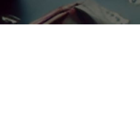
TYPESCRIPT
OPERADORES EXCLUSIVOS DO TYPESCRIPT
TypeScript, sendo uma extensão do JavaScript,