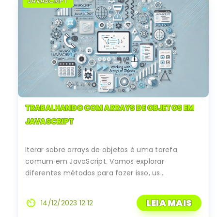
JAVASCRIPT
TRABALHANDO COM ARRAYS DE OBJETOS EM
JAVASCRIPT
Iterar sobre arrays de objetos é uma tarefa
comum em JavaScript. Vamos explorar
diferentes métodos para fazer isso, us...
LEIA MAIS
av_timer
14/12/2023 12:12