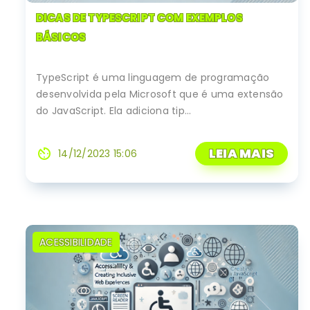
DICAS DE TYPESCRIPT COM EXEMPLOS
BÁSICOS
TypeScript é uma linguagem de programação
desenvolvida pela Microsoft que é uma extensão
do JavaScript. Ela adiciona tip...
LEIA MAIS
av_timer
14/12/2023 15:06
ACESSIBILIDADE