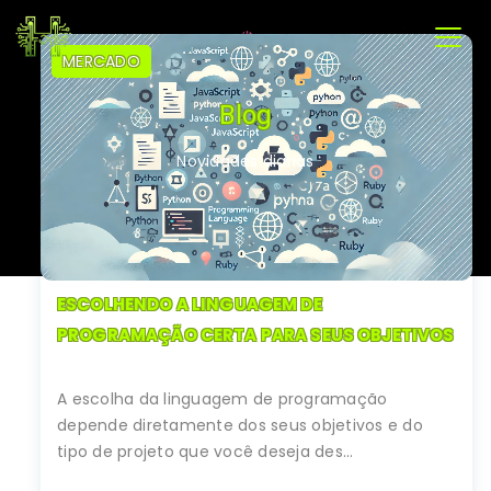
MERCADO
Blog
Novidades diarias
ESCOLHENDO A LINGUAGEM DE
PROGRAMAÇÃO CERTA PARA SEUS OBJETIVOS
A escolha da linguagem de programação
depende diretamente dos seus objetivos e do
tipo de projeto que você deseja des...