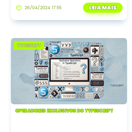
LEIA MAIS
av_timer
26/04/2024 17:55
TYPESCRIPT
OPERADORES EXCLUSIVOS DO TYPESCRIPT