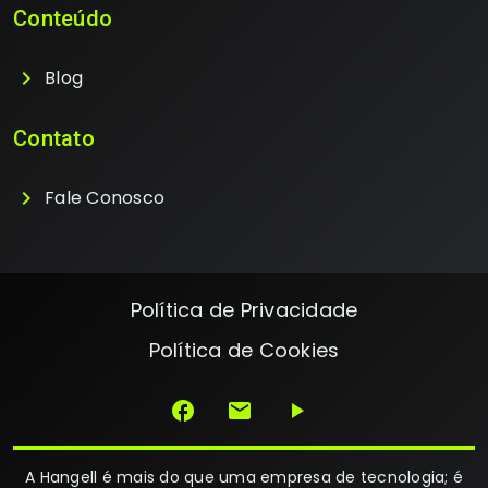
Conteúdo
chevron_right
Blog
Contato
chevron_right
Fale Conosco
Política de Privacidade
Política de Cookies
facebook
email
play_arrow
A Hangell é mais do que uma empresa de tecnologia; é