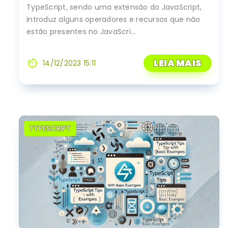
TypeScript, sendo uma extensão do JavaScript,
introduz alguns operadores e recursos que não
estão presentes no JavaScri...
LEIA MAIS
av_timer
14/12/2023 15:11
TYPESCRIPT